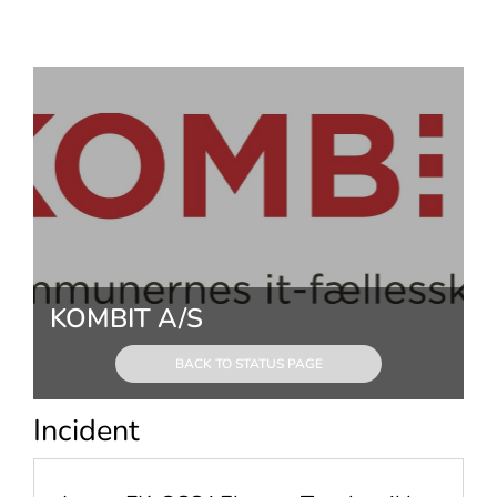
KOMBIT A/S
BACK TO STATUS PAGE
Incident